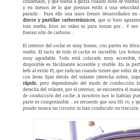
condenado, y que suena a gloria cuando sube de vueltas
y en menos de lo que piensas estás a una velocidad
pararlo… Para ello usa unos frenos desarrollados en
discos y pastillas carbocerámicos
, que si bien aguant
tras vuelta, fríos no valen ni para tomar por… Y eso
fueran sólo de carbono…
El interior del coche es muy bueno, con partes en fibr
vuelta. El tacto de todo el coche es increíble. Los boto
muy agradable. Todo está colocado muy accesible, 
disponible es fácilmente accesible y visible. En la pa
leds al estilo F1, que indican cuando tienes que subir d
con levas fijas detrás del volante (derecha subes, izqu
rápido
, pero dependiendo del modo de conducción l
derecha del volante, por el interior, se encuentra el ma
de conducción del coche. A nosotros nos lo habían pue
parte es comprensible… os recuerdo que son 515 cv, y 
pisado nunca un circuito ni han conducido un tracción 