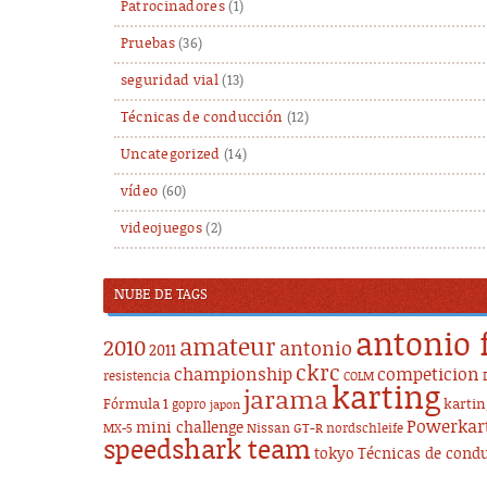
Patrocinadores
(1)
Pruebas
(36)
seguridad vial
(13)
Técnicas de conducción
(12)
Uncategorized
(14)
vídeo
(60)
videojuegos
(2)
NUBE DE TAGS
antonio 
amateur
2010
antonio
2011
ckrc
championship
competicion
resistencia
COLM
karting
jarama
Fórmula 1
karti
gopro
japon
Powerkar
mini challenge
Nissan GT-R
nordschleife
MX-5
speedshark team
tokyo
Técnicas de cond