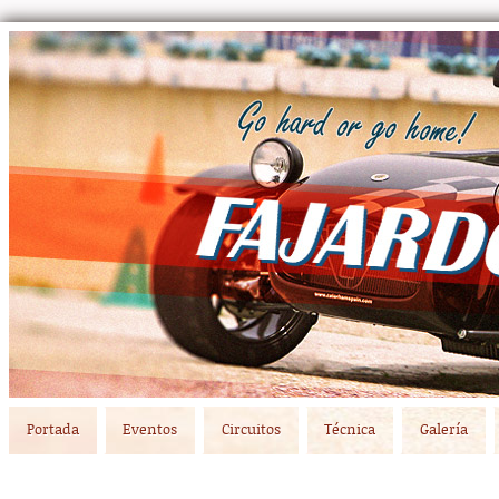
Main menu
Skip to primary content
Skip to secondary content
Portada
Eventos
Circuitos
Técnica
Galería