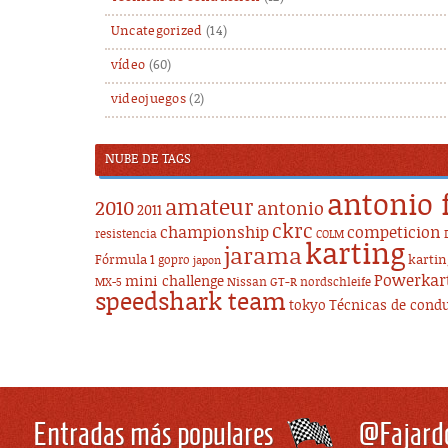
Uncategorized
(14)
vídeo
(60)
videojuegos
(2)
NUBE DE TAGS
antonio 
amateur
2010
antonio
2011
ckrc
championship
competicion
resistencia
COLM
karting
jarama
Fórmula 1
karti
gopro
japon
Powerkar
mini challenge
Nissan GT-R
nordschleife
MX-5
speedshark team
tokyo
Técnicas de cond
Entradas más populares
@Fajard