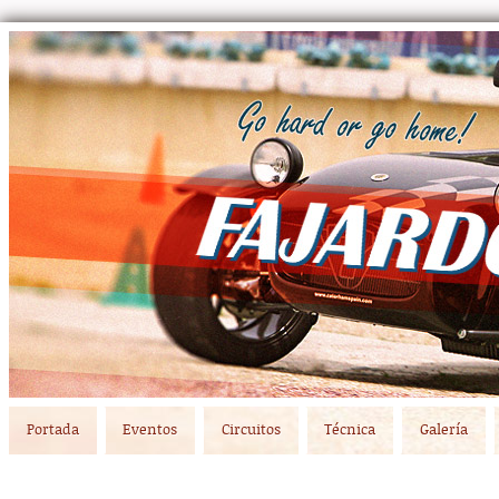
Main menu
Skip to primary content
Skip to secondary content
Portada
Eventos
Circuitos
Técnica
Galería