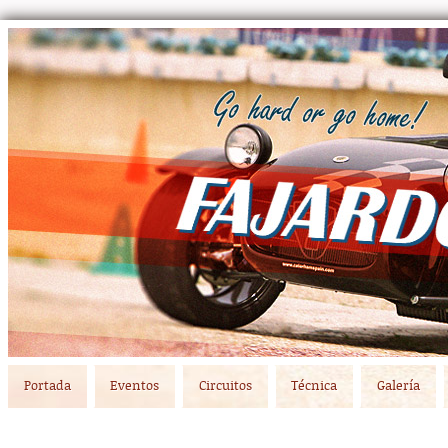
Main menu
Skip to primary content
Skip to secondary content
Portada
Eventos
Circuitos
Técnica
Galería