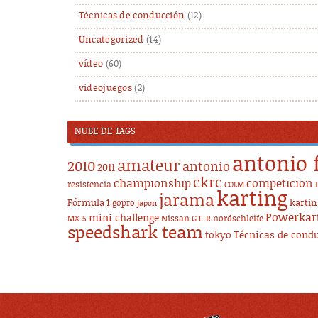
Técnicas de conducción
(12)
Uncategorized
(14)
vídeo
(60)
videojuegos
(2)
NUBE DE TAGS
antonio 
amateur
2010
antonio
2011
ckrc
championship
competicion
resistencia
COLM
karting
jarama
Fórmula 1
karti
gopro
japon
Powerkar
mini challenge
Nissan GT-R
nordschleife
MX-5
speedshark team
tokyo
Técnicas de cond