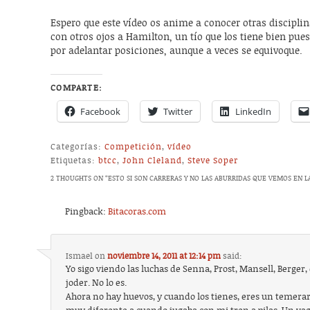
Espero que este vídeo os anime a conocer otras disciplina
con otros ojos a Hamilton, un tío que los tiene bien pues
por adelantar posiciones, aunque a veces se equivoque.
COMPARTE:
Facebook
Twitter
LinkedIn
Categorías:
Competición
,
vídeo
Etiquetas:
btcc
,
John Cleland
,
Steve Soper
2 THOUGHTS ON “
ESTO SI SON CARRERAS Y NO LAS ABURRIDAS QUE VEMOS EN LA
Pingback:
Bitacoras.com
Ismael
on
noviembre 14, 2011 at 12:14 pm
said:
Yo sigo viendo las luchas de Senna, Prost, Mansell, Berger, 
joder. No lo es.
Ahora no hay huevos, y cuando los tienes, eres un temerar