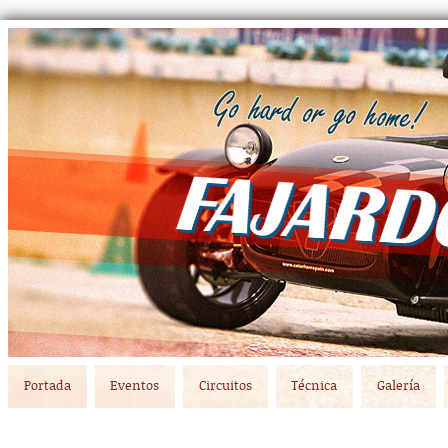
Main menu
Skip to primary content
Skip to secondary content
Portada
Eventos
Circuitos
Técnica
Galería