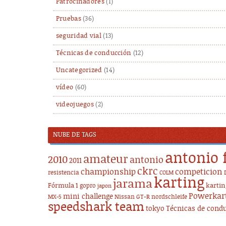
Patrocinadores
(1)
Pruebas
(36)
seguridad vial
(13)
Técnicas de conducción
(12)
Uncategorized
(14)
vídeo
(60)
videojuegos
(2)
NUBE DE TAGS
antonio 
amateur
2010
antonio
2011
ckrc
championship
competicion
resistencia
COLM
karting
jarama
Fórmula 1
karti
gopro
japon
Powerkar
mini challenge
Nissan GT-R
nordschleife
MX-5
speedshark team
tokyo
Técnicas de cond