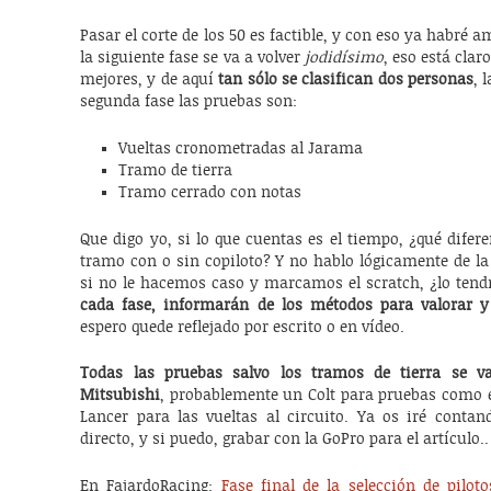
Pasar el corte de los 50 es factible, y con eso ya habré a
la siguiente fase se va a volver
jodidísimo
, eso está clar
mejores, y de aquí
tan sólo se clasifican dos personas
, 
segunda fase las pruebas son:
Vueltas cronometradas al Jarama
Tramo de tierra
Tramo cerrado con notas
Que digo yo, si lo que cuentas es el tiempo, ¿qué dife
tramo con o sin copiloto? Y no hablo lógicamente de la
si no le hacemos caso y marcamos el scratch, ¿lo tend
cada fase, informarán de los métodos para valorar 
espero quede reflejado por escrito o en vídeo.
Todas las pruebas salvo los tramos de tierra se v
Mitsubishi
, probablemente un Colt para pruebas como e
Lancer para las vueltas al circuito. Ya os iré contan
directo, y si puedo, grabar con la GoPro para el artículo..
En FajardoRacing:
Fase final de la selección de pilo