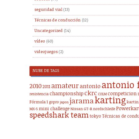
seguridad vial
(13)
Técnicas de conducción
(12)
Uncategorized
(14)
vídeo
(60)
videojuegos
(2)
NUBE DE TAGS
antonio 
amateur
2010
antonio
2011
ckrc
championship
competicion
resistencia
COLM
karting
jarama
Fórmula 1
karti
gopro
japon
Powerkar
mini challenge
Nissan GT-R
nordschleife
MX-5
speedshark team
tokyo
Técnicas de cond