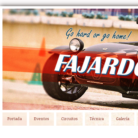
Main menu
Skip to primary content
Skip to secondary content
Portada
Eventos
Circuitos
Técnica
Galería