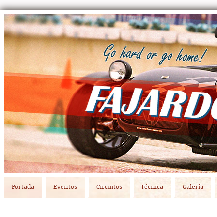
Main menu
Skip to primary content
Skip to secondary content
Portada
Eventos
Circuitos
Técnica
Galería