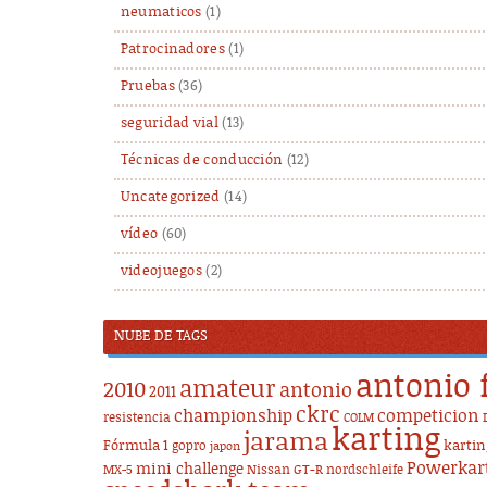
neumaticos
(1)
Patrocinadores
(1)
Pruebas
(36)
seguridad vial
(13)
Técnicas de conducción
(12)
Uncategorized
(14)
vídeo
(60)
videojuegos
(2)
NUBE DE TAGS
antonio 
amateur
2010
antonio
2011
ckrc
championship
competicion
resistencia
COLM
karting
jarama
Fórmula 1
karti
gopro
japon
Powerkar
mini challenge
Nissan GT-R
nordschleife
MX-5