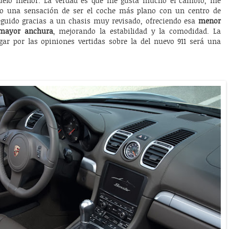
suelo menor. La verdad es que me gusta mucho el cambio, me
do una sensación de ser el coche más plano con un centro de
guido gracias a un chasis muy revisado, ofreciendo esa
menor
 mayor anchura
, mejorando la estabilidad y la comodidad. La
gar por las opiniones vertidas sobre la del nuevo 911 será una