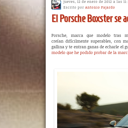
jueves, 12 de enero de 2012 a las 1
Escrito por
Antonio Fajardo
El Porsche Boxster se a
Porsche, marca que modelo tras m
creían difícilmente superables, con m
gallina y te entran ganas de echarle el g
modelo que he podido probar de la marc