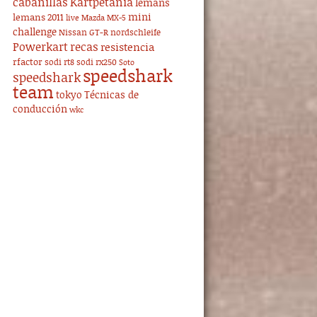
cabanillas
Kartpetania
lemans
mini
lemans 2011
live
Mazda MX-5
challenge
Nissan GT-R
nordschleife
Powerkart
recas
resistencia
rfactor
sodi rt8
sodi rx250
Soto
speedshark
speedshark
team
tokyo
Técnicas de
conducción
wkc