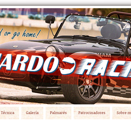
Técnica
Galería
Palmarés
Patrocinadores
Sobre m