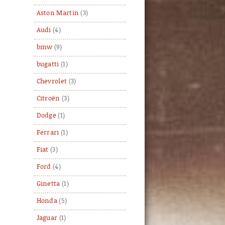
Aston Martin
(3)
Audi
(4)
bmw
(9)
bugatti
(1)
Chevrolet
(3)
Citroën
(3)
Dodge
(1)
Ferrari
(1)
Fiat
(3)
Ford
(4)
Ginetta
(1)
Honda
(5)
Jaguar
(1)