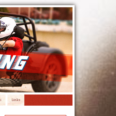
i
Links