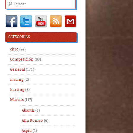
Buscar
CATEGORÍAS
ckrc
(24)
Competición
(88)
General
(174)
iracing
(2)
karting
(3)
Marcas
(117)
Abarth
(6)
Alfa Romeo
(6)
Aspid
(1)