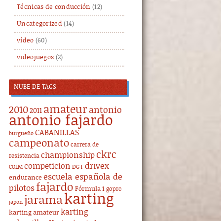
Técnicas de conducción
(12)
Uncategorized
(14)
vídeo
(60)
videojuegos
(2)
NUBE DE TAGS
amateur
2010
antonio
2011
antonio fajardo
CABANILLAS
burgueño
campeonato
carrera de
ckrc
championship
resistencia
drivex
competicion
DGT
COLM
escuela española de
endurance
fajardo
pilotos
Fórmula 1
gopro
karting
jarama
japon
karting
karting amateur