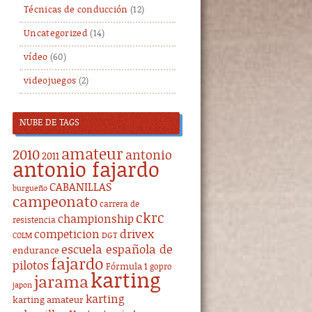
Técnicas de conducción
(12)
Uncategorized
(14)
vídeo
(60)
videojuegos
(2)
NUBE DE TAGS
amateur
2010
antonio
2011
antonio fajardo
CABANILLAS
burgueño
campeonato
carrera de
ckrc
championship
resistencia
drivex
competicion
DGT
COLM
escuela española de
endurance
fajardo
pilotos
Fórmula 1
gopro
karting
jarama
japon
karting
karting amateur