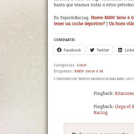
hasta que veamos rodar a estos petroler
En FajardoRacing:
Nuevo BMW Serie 6 Gr
tener un coche deportivo?
|
Un buen víd
COMPARTE:
Facebook
Twitter
Link
Categorías:
bmw
Etiquetas:
BMW Serie 6 M
2 THOUGHTS ON “
NUEVOS MODELOS M PARA BMW, LOS V
Pingback:
Bitacora
Pingback:
Llega el 
Racing