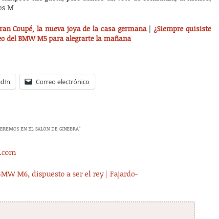
os M.
an Coupé, la nueva joya de la casa germana
|
¿Siempre quisiste
eo del BMW M5 para alegrarte la mañana
edIn
Correo electrónico
EREMOS EN EL SALÓN DE GINEBRA
”
s.com
BMW M6, dispuesto a ser el rey | Fajardo-