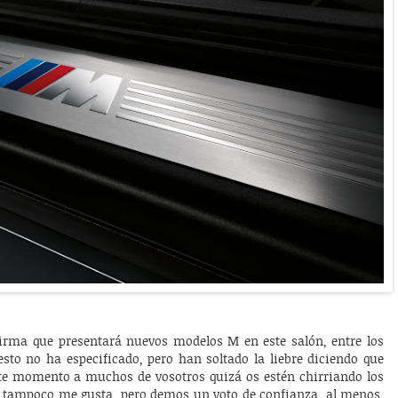
ma que presentará nuevos modelos M en este salón, entre los
resto no ha especificado, pero han soltado la liebre diciendo que
ste momento a muchos de vosotros quizá os estén chirriando los
mi tampoco me gusta, pero demos un voto de confianza, al menos,