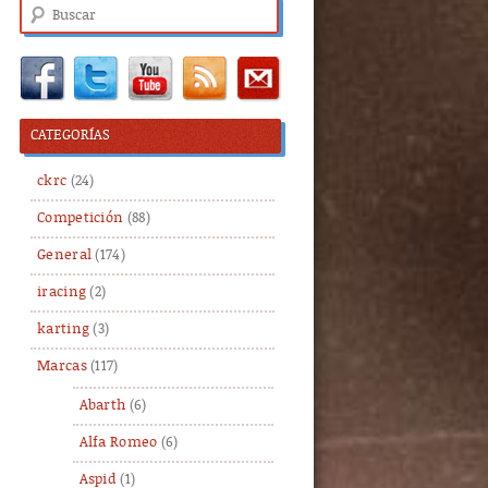
Buscar
CATEGORÍAS
ckrc
(24)
Competición
(88)
General
(174)
iracing
(2)
karting
(3)
Marcas
(117)
Abarth
(6)
Alfa Romeo
(6)
Aspid
(1)