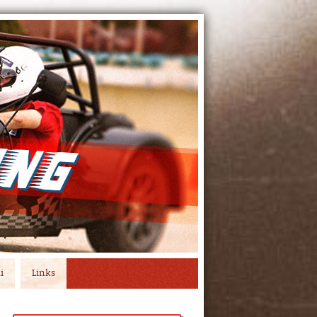
i
Links