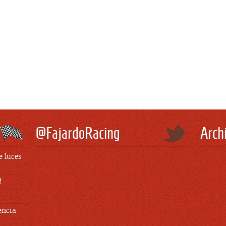
@FajardoRacing
Arch
e luces
!
encia