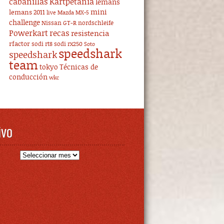
cabanillas
Kartpetania
lemans
mini
lemans 2011
live
Mazda MX-5
challenge
Nissan GT-R
nordschleife
Powerkart
recas
resistencia
rfactor
sodi rt8
sodi rx250
Soto
speedshark
speedshark
team
tokyo
Técnicas de
conducción
wkc
ivo