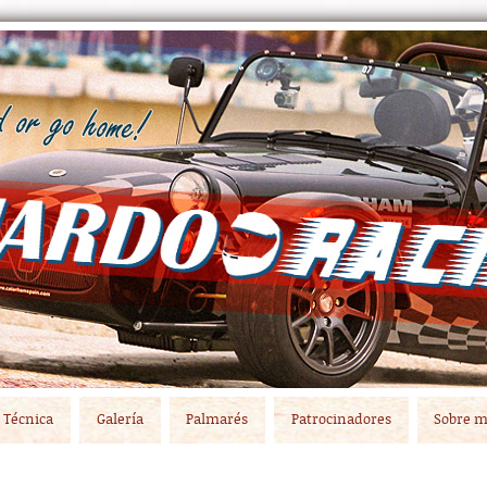
Técnica
Galería
Palmarés
Patrocinadores
Sobre m