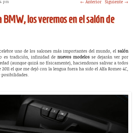
Post navigation
←
Anterior
Siguiente
→
54 pm
 BMW, los veremos en el salón de
celebre uno de los salones más importantes del mundo, el
salón
 es tradición, infinidad de
nuevos modelos
se dejarán ver por
edad (aunque quizá no físicamente), haciendonos salivar a todos
e 2011 el que me dejó con la lengua fuera ha sido el Alfa Romeo 4C,
 posibilidades.