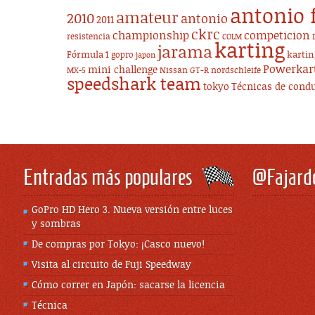
antonio 
amateur
2010
antonio
2011
ckrc
championship
competicion
resistencia
COLM
karting
jarama
Fórmula 1
karti
gopro
japon
Powerkar
mini challenge
Nissan GT-R
nordschleife
MX-5
speedshark team
tokyo
Técnicas de cond
Entradas más populares
@Fajard
GoPro HD Hero 3. Nueva versión entre luces
y sombras
De compras por Tokyo: ¡Casco nuevo!
Visita al circuito de Fuji Speedway
Cómo correr en Japón: sacarse la licencia
Técnica