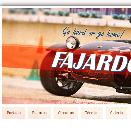
Main menu
Skip to primary content
Skip to secondary content
Portada
Eventos
Circuitos
Técnica
Galería