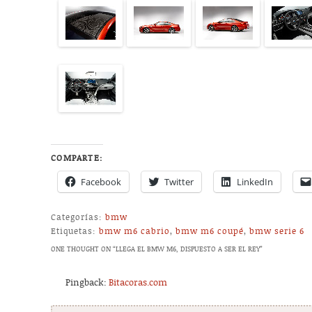
COMPARTE:
Facebook
Twitter
LinkedIn
Categorías:
bmw
Etiquetas:
bmw m6 cabrio
,
bmw m6 coupé
,
bmw serie 6
ONE THOUGHT ON “
LLEGA EL BMW M6, DISPUESTO A SER EL REY
”
Pingback:
Bitacoras.com