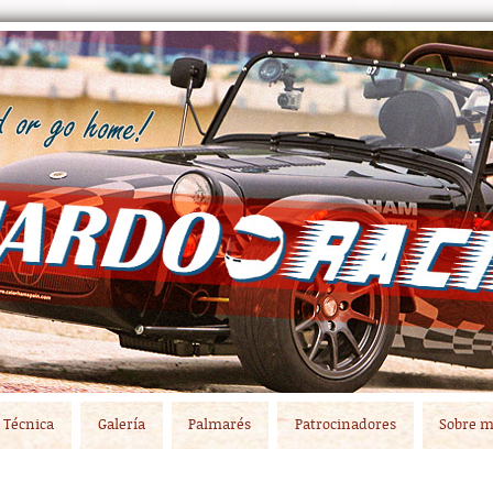
Técnica
Galería
Palmarés
Patrocinadores
Sobre m