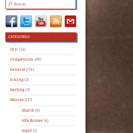
Buscar
CATEGORÍAS
ckrc
(24)
Competición
(88)
General
(174)
iracing
(2)
karting
(3)
Marcas
(117)
Abarth
(6)
Alfa Romeo
(6)
Aspid
(1)