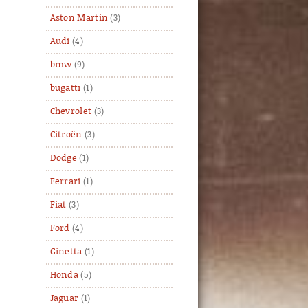
Aston Martin
(3)
Audi
(4)
bmw
(9)
bugatti
(1)
Chevrolet
(3)
Citroën
(3)
Dodge
(1)
Ferrari
(1)
Fiat
(3)
Ford
(4)
Ginetta
(1)
Honda
(5)
Jaguar
(1)