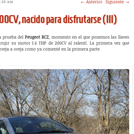
Post navigation
←
Anterior
Siguiente
→
0:20 am
0CV, nacido para disfrutarse (III)
la prueba del
Peugeot RCZ
, momento en el que ponemos las llaves
rujir su motor 1.6 THP de 200CV al ralentí. La primera vez que
oreja a oreja como ya comenté en la primera parte.