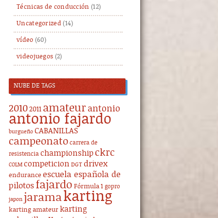
Técnicas de conducción
(12)
Uncategorized
(14)
vídeo
(60)
videojuegos
(2)
NUBE DE TAGS
amateur
2010
antonio
2011
antonio fajardo
CABANILLAS
burgueño
campeonato
carrera de
ckrc
championship
resistencia
drivex
competicion
DGT
COLM
escuela española de
endurance
fajardo
pilotos
Fórmula 1
gopro
karting
jarama
japon
karting
karting amateur