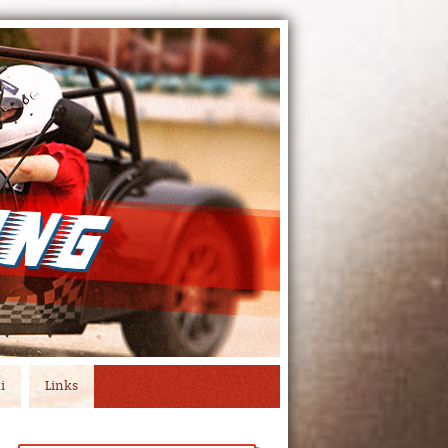
i
Links