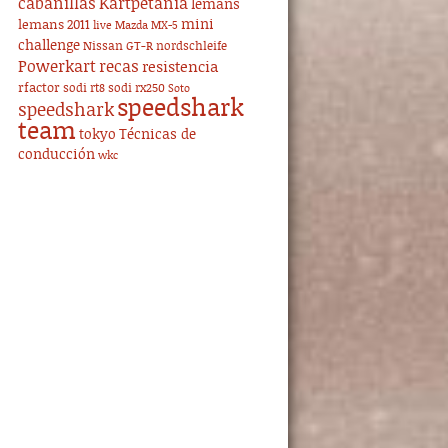
cabanillas
Kartpetania
lemans
mini
lemans 2011
live
Mazda MX-5
challenge
Nissan GT-R
nordschleife
Powerkart
recas
resistencia
rfactor
sodi rt8
sodi rx250
Soto
speedshark
speedshark
team
tokyo
Técnicas de
conducción
wkc