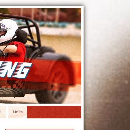
i
Links