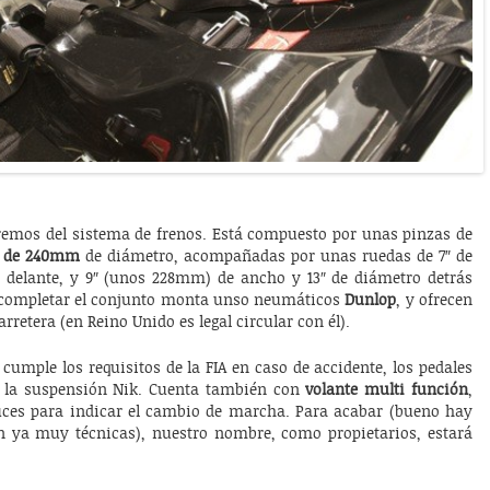
remos del sistema de frenos. Está compuesto por unas pinzas de
o de 240mm
de diámetro, acompañadas por unas ruedas de 7″ de
delante, y 9″ (unos 228mm) de ancho y 13″ de diámetro detrás
 completar el conjunto monta unso neumáticos
Dunlop
, y ofrecen
arretera (en Reino Unido es legal circular con él).
cumple los requisitos de la FIA en caso de accidente, los pedales
o la suspensión Nik. Cuenta también con
volante multi función
,
uces para indicar el cambio de marcha. Para acabar (bueno hay
 ya muy técnicas), nuestro nombre, como propietarios, estará