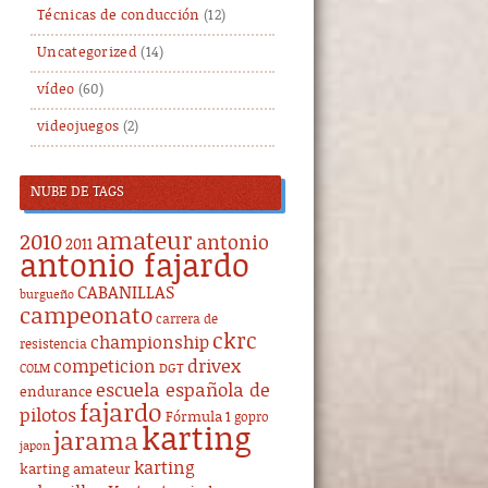
Técnicas de conducción
(12)
Uncategorized
(14)
vídeo
(60)
videojuegos
(2)
NUBE DE TAGS
amateur
2010
antonio
2011
antonio fajardo
CABANILLAS
burgueño
campeonato
carrera de
ckrc
championship
resistencia
drivex
competicion
DGT
COLM
escuela española de
endurance
fajardo
pilotos
Fórmula 1
gopro
karting
jarama
japon
karting
karting amateur