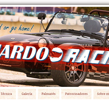
Técnica
Galería
Palmarés
Patrocinadores
Sobre m