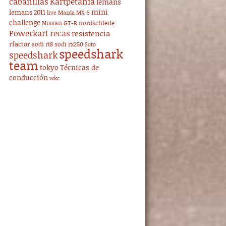
cabanillas
Kartpetania
lemans
mini
lemans 2011
live
Mazda MX-5
challenge
Nissan GT-R
nordschleife
Powerkart
recas
resistencia
rfactor
sodi rt8
sodi rx250
Soto
speedshark
speedshark
team
tokyo
Técnicas de
conducción
wkc