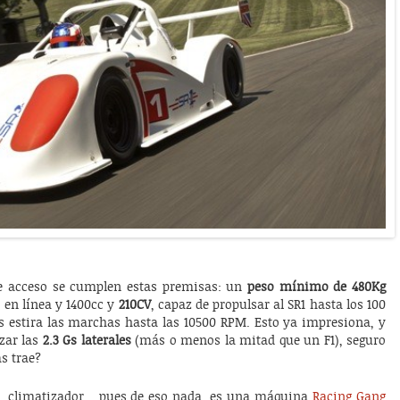
de acceso se cumplen estas premisas: un
peso mínimo de 480Kg
 en línea y 1400cc y
210CV
, capaz de propulsar al SR1 hasta los 100
 estira las marchas hasta las 10500 RPM. Esto ya impresiona, y
zar las
2.3 Gs laterales
(más o menos la mitad que un F1), seguro
ás trae?
os, climatizador… pues de eso nada, es una máquina
Racing Gang