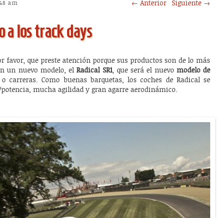
Post navigation
←
Anterior
Siguiente
→
:48 am
 a los track days
r favor, que preste atención porque sus productos son de lo más
con un nuevo modelo, el
Radical SR1
, que será el nuevo
modelo de
o carreras. Como buenas barquetas, los coches de Radical se
o/potencia, mucha agilidad y gran agarre aerodinámico.