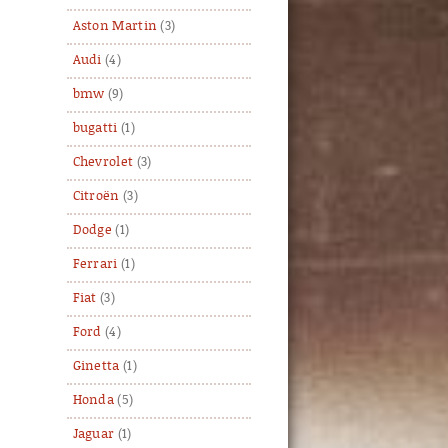
Aston Martin
(3)
Audi
(4)
bmw
(9)
bugatti
(1)
Chevrolet
(3)
Citroën
(3)
Dodge
(1)
Ferrari
(1)
Fiat
(3)
Ford
(4)
Ginetta
(1)
Honda
(5)
Jaguar
(1)