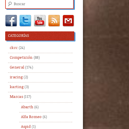
Buscar
CATEGORÍAS
ckrc
(24)
Competición
(88)
General
(174)
iracing
(2)
karting
(3)
Marcas
(117)
Abarth
(6)
Alfa Romeo
(6)
Aspid
(1)