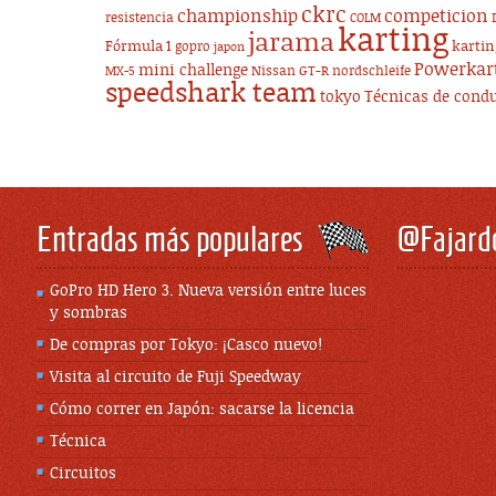
ckrc
championship
competicion
resistencia
COLM
karting
jarama
Fórmula 1
karti
gopro
japon
Powerkar
mini challenge
Nissan GT-R
nordschleife
MX-5
speedshark team
tokyo
Técnicas de cond
Entradas más populares
@Fajard
GoPro HD Hero 3. Nueva versión entre luces
y sombras
De compras por Tokyo: ¡Casco nuevo!
Visita al circuito de Fuji Speedway
Cómo correr en Japón: sacarse la licencia
Técnica
Circuitos