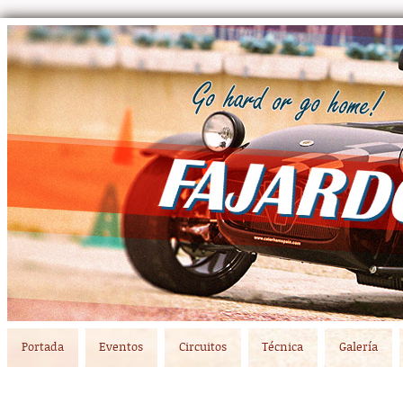
Main menu
Skip to primary content
Skip to secondary content
Portada
Eventos
Circuitos
Técnica
Galería