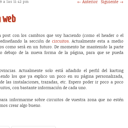
Post navigation
←
Anterior
Siguiente
→
9 a las 11:42 pm
a web
 post con los cambios que voy haciendo (como el header o el
 rediseñando la sección de
circuitos
. Actualmente esta a medio
os como será en un futuro. De momento he mantenido la parte
to debajo de la nueva forma de la página, para que se pueda
ovincias. Actualmente solo está añadido el perfil del karting
iendo los que ya explico un poco en su página personalizada,
de las instalaciones, trazadas, etc. Espero poder ir poco a poco
cuitos, con bastante información de cada uno.
ara informarme sobre circuitos de vuestra zona que no estén
emos crear algo bueno.