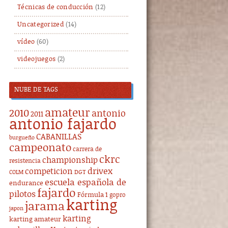
Técnicas de conducción
(12)
Uncategorized
(14)
vídeo
(60)
videojuegos
(2)
NUBE DE TAGS
amateur
2010
antonio
2011
antonio fajardo
CABANILLAS
burgueño
campeonato
carrera de
ckrc
championship
resistencia
drivex
competicion
DGT
COLM
escuela española de
endurance
fajardo
pilotos
Fórmula 1
gopro
karting
jarama
japon
karting
karting amateur