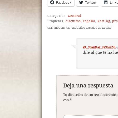
Facebook
Twitter
Link
Categorías:
General
Etiquetas:
circuitos
,
españa
,
karting
,
pro
ONE THOUGHT ON “
PEQUEÑOS CAMBIOS EN LA WEB
”
eR_JuanKar_reShul0n
dile al que te ha he
Deja una respuesta
Tu dirección de correo electrónico
con
*