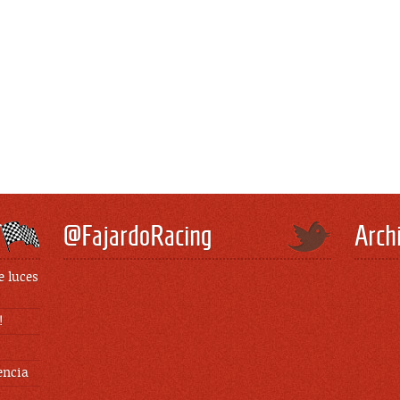
@FajardoRacing
Arch
e luces
!
encia