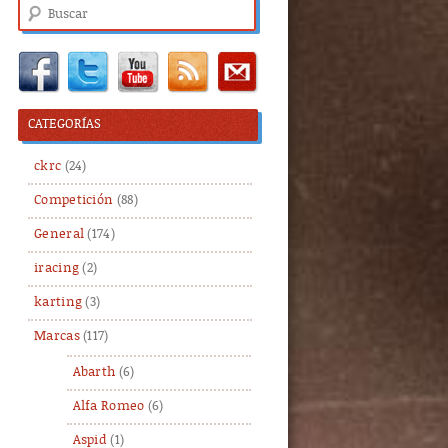
Buscar
CATEGORÍAS
ckrc
(24)
Competición
(88)
General
(174)
iracing
(2)
karting
(3)
Marcas
(117)
Abarth
(6)
Alfa Romeo
(6)
Aspid
(1)