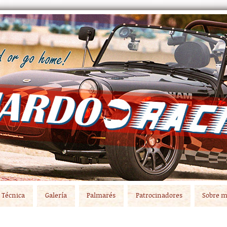
Técnica
Galería
Palmarés
Patrocinadores
Sobre m