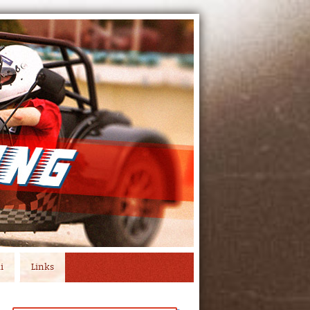
i
Links