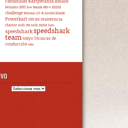
cabanillas
Kartpetania
lemans
mini
lemans 2011
live
Mazda MX-5
challenge
Nissan GT-R
nordschleife
Powerkart
recas
resistencia
rfactor
sodi rt8
sodi rx250
Soto
speedshark
speedshark
team
tokyo
Técnicas de
conducción
wkc
ivo