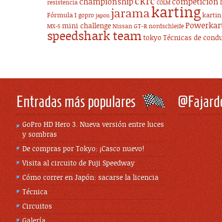
ckrc
championship
competicion
resistencia
COLM
karting
jarama
Fórmula 1
karti
gopro
japon
Powerkar
mini challenge
Nissan GT-R
nordschleife
MX-5
speedshark team
tokyo
Técnicas de cond
Entradas más populares
@Fajard
GoPro HD Hero 3. Nueva versión entre luces
y sombras
De compras por Tokyo: ¡Casco nuevo!
Visita al circuito de Fuji Speedway
Cómo correr en Japón: sacarse la licencia
Técnica
Circuitos
Galería