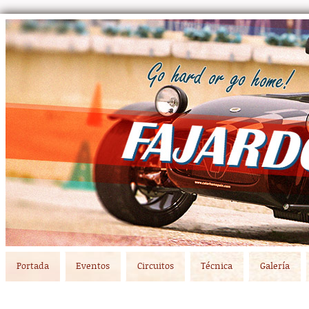
Main menu
Skip to primary content
Skip to secondary content
Portada
Eventos
Circuitos
Técnica
Galería