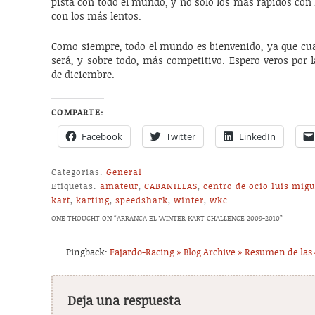
pista con todo el mundo, y no solo los más rápidos con
con los más lentos.
Como siempre, todo el mundo es bienvenido, ya que c
será, y sobre todo, más competitivo. Espero veros por 
de diciembre.
COMPARTE:
Facebook
Twitter
LinkedIn
Categorías:
General
Etiquetas:
amateur
,
CABANILLAS
,
centro de ocio luis migu
kart
,
karting
,
speedshark
,
winter
,
wkc
ONE THOUGHT ON “
ARRANCA EL WINTER KART CHALLENGE 2009-2010
”
Pingback:
Fajardo-Racing » Blog Archive » Resumen de las 
Deja una respuesta