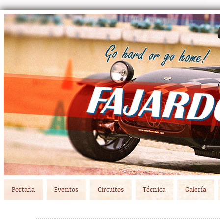
Main menu
Skip to primary content
Skip to secondary content
Portada
Eventos
Circuitos
Técnica
Galería