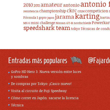
antonio 
amateur
2010
antonio
2011
ckrc
championship
competicion
resistencia
COLM
karting
jarama
Fórmula 1
karti
gopro
japon
Powerkar
mini challenge
Nissan GT-R
nordschleife
MX-5
speedshark team
tokyo
Técnicas de cond
Entradas más populares
@Fajard
GoPro HD Hero 3. Nueva versión entre luces
y sombras
De compras por Tokyo: ¡Casco nuevo!
Visita al circuito de Fuji Speedway
Cómo correr en Japón: sacarse la licencia
Técnica