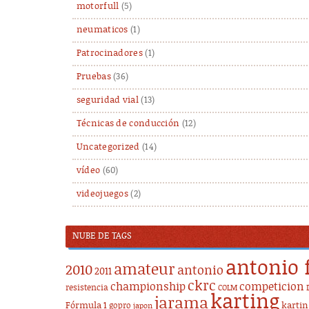
motorfull
(5)
neumaticos
(1)
Patrocinadores
(1)
Pruebas
(36)
seguridad vial
(13)
Técnicas de conducción
(12)
Uncategorized
(14)
vídeo
(60)
videojuegos
(2)
NUBE DE TAGS
antonio 
amateur
2010
antonio
2011
ckrc
championship
competicion
resistencia
COLM
karting
jarama
Fórmula 1
karti
gopro
japon