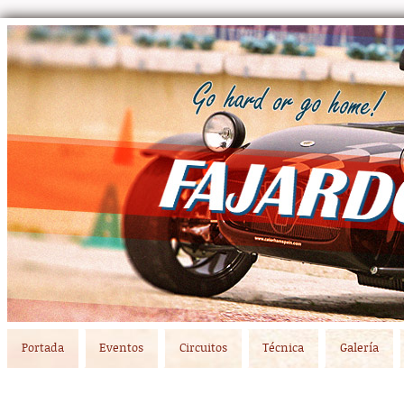
Main menu
Skip to primary content
Skip to secondary content
Portada
Eventos
Circuitos
Técnica
Galería