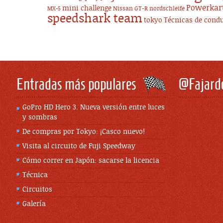
Powerkar
mini challenge
Nissan GT-R
nordschleife
MX-5
speedshark team
tokyo
Técnicas de cond
Entradas más populares
@Fajard
GoPro HD Hero 3. Nueva versión entre luces
y sombras
De compras por Tokyo: ¡Casco nuevo!
Visita al circuito de Fuji Speedway
Cómo correr en Japón: sacarse la licencia
Técnica
Circuitos
Galería