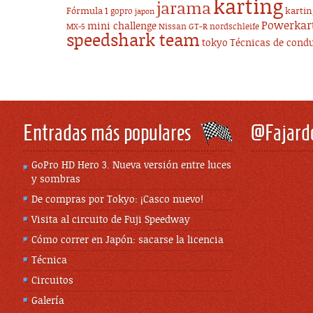
karting
jarama
Fórmula 1
karti
gopro
japon
Powerkar
mini challenge
Nissan GT-R
nordschleife
MX-5
speedshark team
tokyo
Técnicas de cond
Entradas más populares
@Fajard
GoPro HD Hero 3. Nueva versión entre luces
y sombras
De compras por Tokyo: ¡Casco nuevo!
Visita al circuito de Fuji Speedway
Cómo correr en Japón: sacarse la licencia
Técnica
Circuitos
Galería