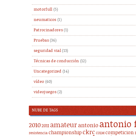
motorfull
(5)
neumaticos
(1)
Patrocinadores
(1)
Pruebas
(36)
seguridad vial
(13)
Técnicas de conducción
(12)
Uncategorized
(14)
vídeo
(60)
videojuegos
(2)
NUBE DE TAGS
antonio 
amateur
2010
antonio
2011
ckrc
championship
competicion
resistencia
COLM