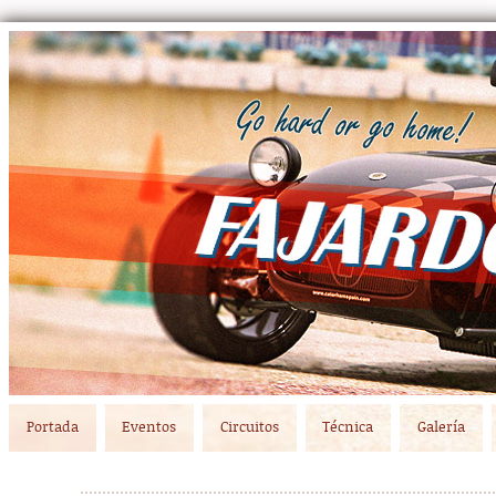
Main menu
Skip to primary content
Skip to secondary content
Portada
Eventos
Circuitos
Técnica
Galería