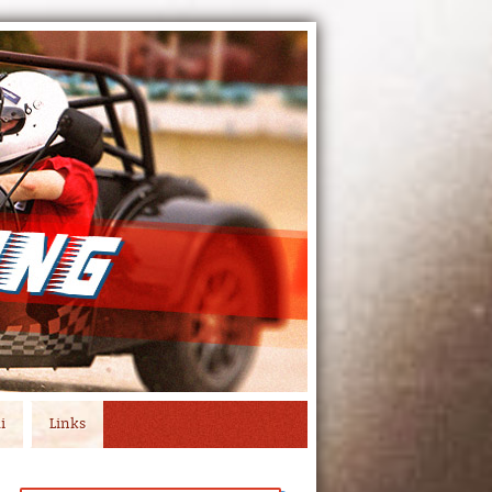
i
Links