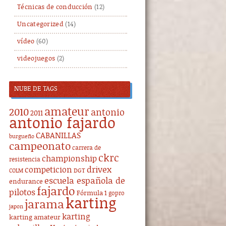
Técnicas de conducción
(12)
Uncategorized
(14)
vídeo
(60)
videojuegos
(2)
NUBE DE TAGS
amateur
2010
antonio
2011
antonio fajardo
CABANILLAS
burgueño
campeonato
carrera de
ckrc
championship
resistencia
drivex
competicion
DGT
COLM
escuela española de
endurance
fajardo
pilotos
Fórmula 1
gopro
karting
jarama
japon
karting
karting amateur