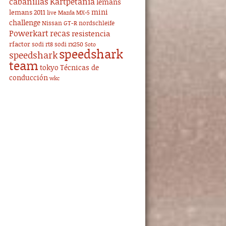
cabanillas
Kartpetania
lemans
mini
lemans 2011
live
Mazda MX-5
challenge
Nissan GT-R
nordschleife
Powerkart
recas
resistencia
rfactor
sodi rt8
sodi rx250
Soto
speedshark
speedshark
team
tokyo
Técnicas de
conducción
wkc