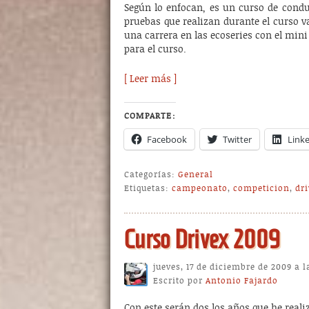
Según lo enfocan, es un curso de condu
pruebas que realizan durante el curso v
una carrera en las ecoseries con el min
para el curso.
[ Leer más ]
COMPARTE:
Facebook
Twitter
Link
Categorías:
General
Etiquetas:
campeonato
,
competicion
,
dri
Curso Drivex 2009
jueves, 17 de diciembre de 2009 a l
Escrito por
Antonio Fajardo
Con este serán dos los años que he reali