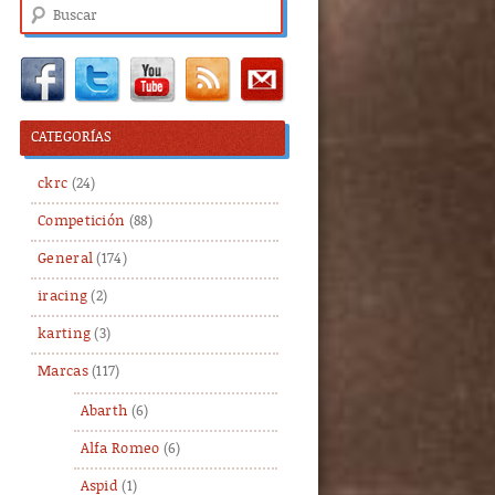
Buscar
CATEGORÍAS
ckrc
(24)
Competición
(88)
General
(174)
iracing
(2)
karting
(3)
Marcas
(117)
Abarth
(6)
Alfa Romeo
(6)
Aspid
(1)