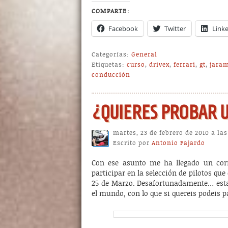
COMPARTE:
Facebook
Twitter
Link
Categorías:
General
Etiquetas:
curso
,
drivex
,
ferrari
,
gt
,
jara
conducción
martes, 23 de febrero de 2010 a la
Escrito por
Antonio Fajardo
Con ese asunto me ha llegado un cor
participar en la selección de pilotos qu
25 de Marzo. Desafortunadamente… estar
el mundo, con lo que si quereis podeis p