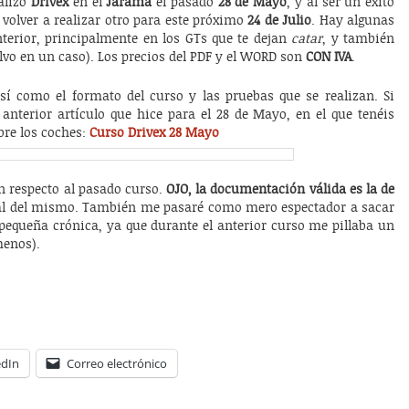
alizó
Drivex
en el
Jarama
el pasado
28 de Mayo
, y al ser un éxito
 volver a realizar otro para este próximo
24 de Julio
. Hay algunas
nterior, principalmente en los GTs que te dejan
catar
, y también
lvo en un caso). Los precios del PDF y el WORD son
CON IVA
.
sí como el formato del curso y las pruebas que se realizan. Si
 anterior artículo que hice para el 28 de Mayo, en el que tenéis
bre los coches:
Curso Drivex 28 Mayo
on respecto al pasado curso.
OJO, la documentación válida es la de
nal del mismo. También me pasaré como mero espectador a sacar
 pequeña crónica, ya que durante el anterior curso me pillaba un
menos).
edIn
Correo electrónico