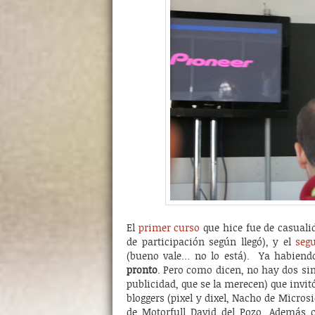
El
primer curso
que hice fue de casualid
de participación según llegó), y el
seg
(bueno vale… no lo está). Ya habien
pronto
. Pero como dicen, no hay dos sin 
publicidad, que se la merecen) que invitó
bloggers (pixel y dixel, Nacho de Micro
de Motorfull David del Pozo. Además c