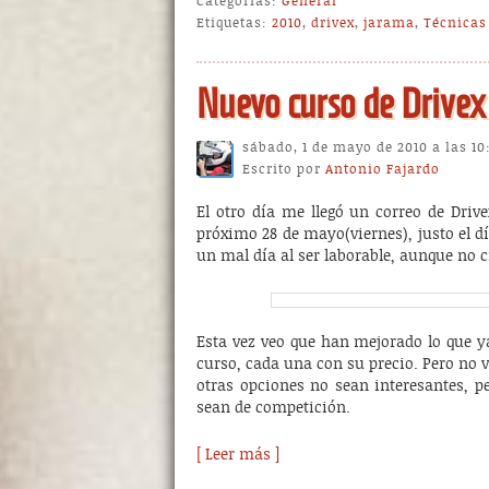
Categorías:
General
Etiquetas:
2010
,
drivex
,
jarama
,
Técnicas
Nuevo curso de Drivex
sábado, 1 de mayo de 2010 a las 1
Escrito por
Antonio Fajardo
El otro día me llegó un correo de Driv
próximo 28 de mayo(viernes), justo el d
un mal día al ser laborable, aunque no 
Esta vez veo que han mejorado lo que y
curso, cada una con su precio. Pero no 
otras opciones no sean interesantes,
sean de competición.
[ Leer más ]