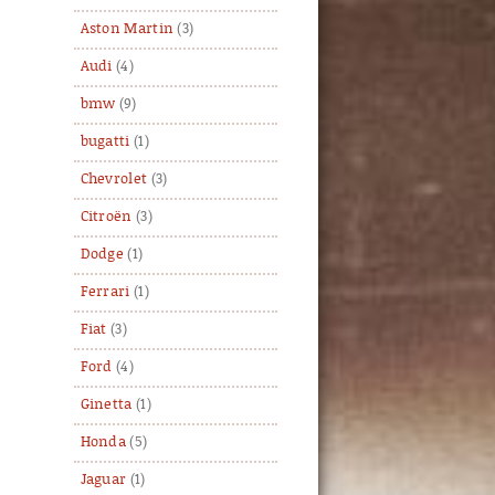
Aston Martin
(3)
Audi
(4)
bmw
(9)
bugatti
(1)
Chevrolet
(3)
Citroën
(3)
Dodge
(1)
Ferrari
(1)
Fiat
(3)
Ford
(4)
Ginetta
(1)
Honda
(5)
Jaguar
(1)