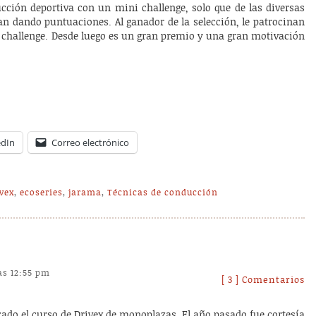
cción deportiva con un mini challenge, solo que de las diversas
an dando puntuaciones. Al ganador de la selección, le patrocinan
i challenge. Desde luego es un gran premio y una gran motivación
edIn
Correo electrónico
vex
,
ecoseries
,
jarama
,
Técnicas de conducción
as 12:55 pm
[ 3 ] Comentarios
zado el curso de Drivex de monoplazas. El año pasado fue cortesía