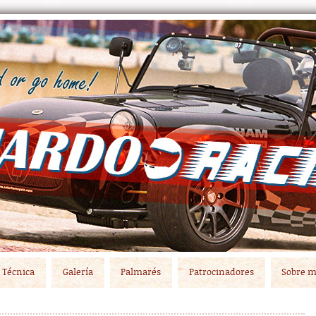
Técnica
Galería
Palmarés
Patrocinadores
Sobre m