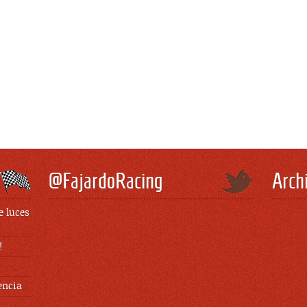
@FajardoRacing
Arch
e luces
!
encia