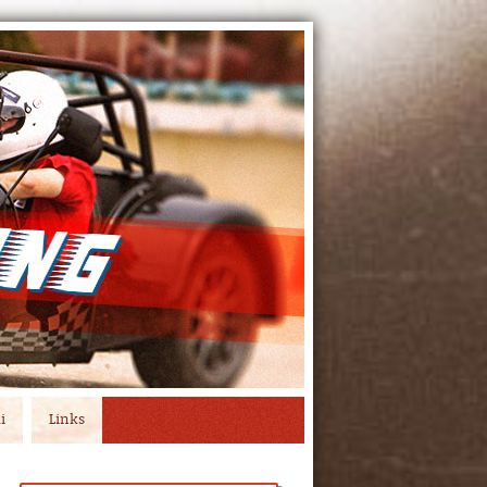
i
Links