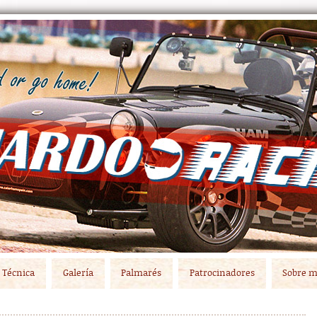
Técnica
Galería
Palmarés
Patrocinadores
Sobre m