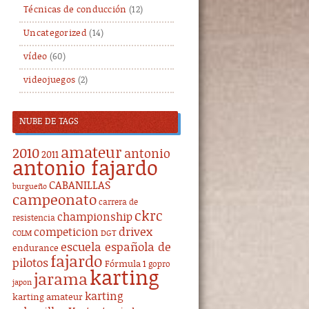
Técnicas de conducción
(12)
Uncategorized
(14)
vídeo
(60)
videojuegos
(2)
NUBE DE TAGS
amateur
2010
antonio
2011
antonio fajardo
CABANILLAS
burgueño
campeonato
carrera de
ckrc
championship
resistencia
drivex
competicion
DGT
COLM
escuela española de
endurance
fajardo
pilotos
Fórmula 1
gopro
karting
jarama
japon
karting
karting amateur