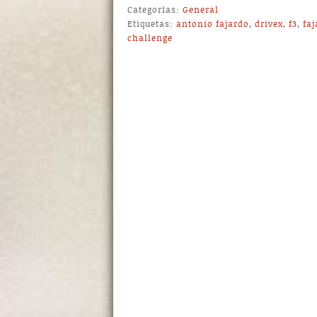
Categorías:
General
Etiquetas:
antonio fajardo
,
drivex
,
f3
,
fa
challenge