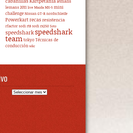
cabanillas
Kartpetania
lemans
mini
lemans 2011
live
Mazda MX-5
challenge
Nissan GT-R
nordschleife
Powerkart
recas
resistencia
rfactor
sodi rt8
sodi rx250
Soto
speedshark
speedshark
team
tokyo
Técnicas de
conducción
wkc
ivo