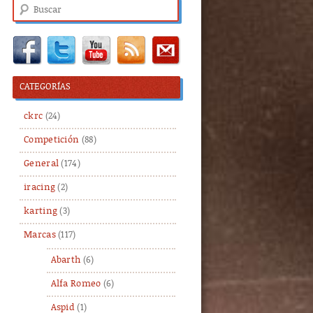
Buscar
CATEGORÍAS
ckrc
(24)
Competición
(88)
General
(174)
iracing
(2)
karting
(3)
Marcas
(117)
Abarth
(6)
Alfa Romeo
(6)
Aspid
(1)