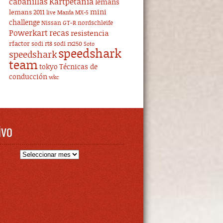
cabanillas
Kartpetania
lemans
mini
lemans 2011
live
Mazda MX-5
challenge
Nissan GT-R
nordschleife
Powerkart
recas
resistencia
rfactor
sodi rt8
sodi rx250
Soto
speedshark
speedshark
team
tokyo
Técnicas de
conducción
wkc
ivo