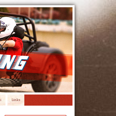
i
Links