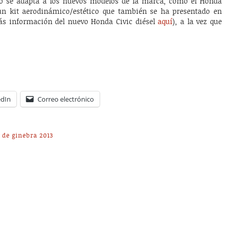
ño se adapta a los nuevos modelos de la marca, como el Honda
un kit aerodinámico/estético que también se ha presentado en
ás información del nuevo Honda Civic diésel
aquí
), a la vez que
edIn
Correo electrónico
 de ginebra 2013