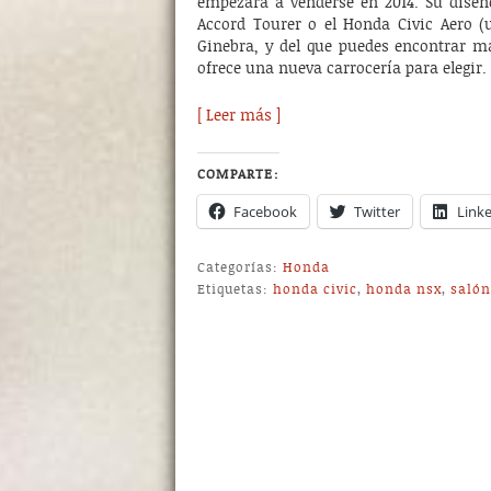
empezará a venderse en 2014. Su dise
Accord Tourer o el Honda Civic Aero (
Ginebra, y del que puedes encontrar m
ofrece una nueva carrocería para elegir.
[ Leer más ]
COMPARTE:
Facebook
Twitter
Link
Categorías:
Honda
Etiquetas:
honda civic
,
honda nsx
,
salón