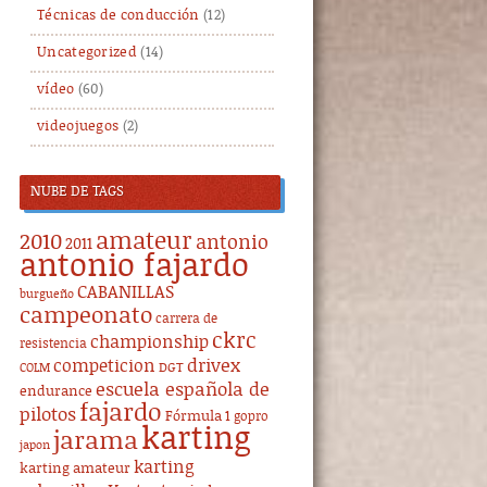
Técnicas de conducción
(12)
Uncategorized
(14)
vídeo
(60)
videojuegos
(2)
NUBE DE TAGS
amateur
2010
antonio
2011
antonio fajardo
CABANILLAS
burgueño
campeonato
carrera de
ckrc
championship
resistencia
drivex
competicion
DGT
COLM
escuela española de
endurance
fajardo
pilotos
Fórmula 1
gopro
karting
jarama
japon
karting
karting amateur