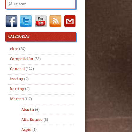
Buscar
CATEGORÍAS
ckrc
(24)
Competición
(88)
General
(174)
iracing
(2)
karting
(3)
Marcas
(117)
Abarth
(6)
Alfa Romeo
(6)
Aspid
(1)