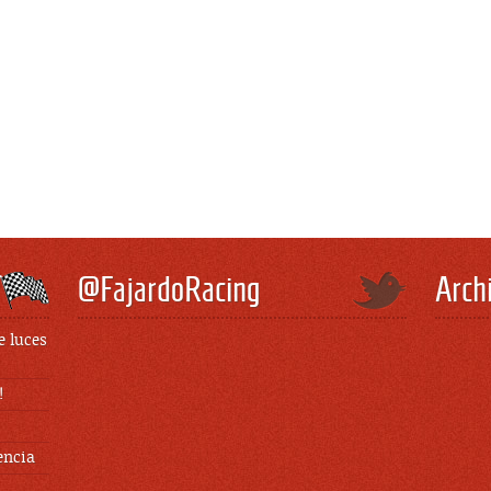
@FajardoRacing
Arch
e luces
!
encia