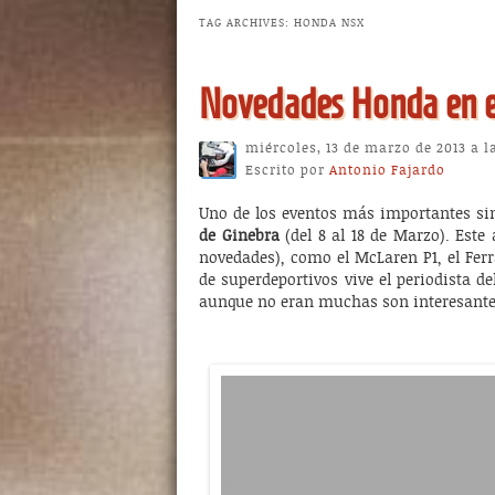
TAG ARCHIVES:
HONDA NSX
Novedades Honda en e
miércoles, 13 de marzo de 2013 a l
Escrito por
Antonio Fajardo
Uno de los eventos más importantes si
de Ginebra
(del 8 al 18 de Marzo). Este
novedades), como el McLaren P1, el Fer
de superdeportivos vive el periodista 
aunque no eran muchas son interesante