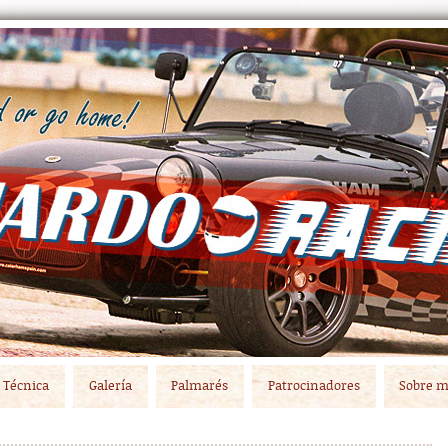
Técnica
Galería
Palmarés
Patrocinadores
Sobre m