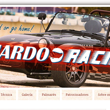
Técnica
Galería
Palmarés
Patrocinadores
Sobre m