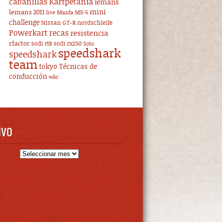
cabanillas
Kartpetania
lemans
mini
lemans 2011
live
Mazda MX-5
challenge
Nissan GT-R
nordschleife
Powerkart
recas
resistencia
rfactor
sodi rt8
sodi rx250
Soto
speedshark
speedshark
team
tokyo
Técnicas de
conducción
wkc
ivo