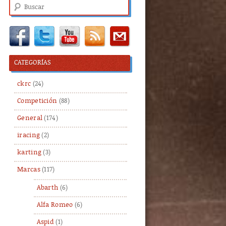
Buscar
CATEGORÍAS
ckrc
(24)
Competición
(88)
General
(174)
iracing
(2)
karting
(3)
Marcas
(117)
Abarth
(6)
Alfa Romeo
(6)
Aspid
(1)