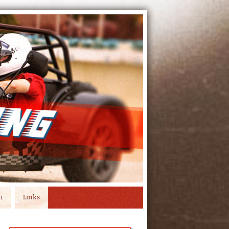
i
Links