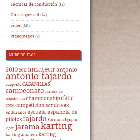
Técnicas de conducción
(12)
Uncategorized
(14)
vídeo
(60)
videojuegos
(2)
NUBE DE TAGS
amateur
2010
antonio
2011
antonio fajardo
CABANILLAS
burgueño
campeonato
carrera de
ckrc
championship
resistencia
drivex
competicion
DGT
COLM
escuela española de
endurance
fajardo
pilotos
Fórmula 1
gopro
karting
jarama
japon
karting
karting amateur