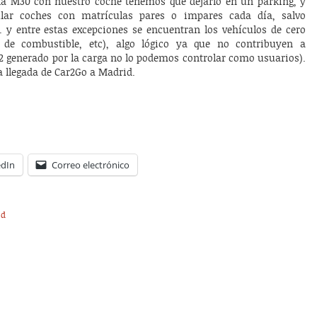
a M30 con nuestro coche tenemos que dejarlo en un parking, y
ular coches con matrículas pares o impares cada día, salvo
. y entre estas excepciones se encuentran los vehículos de cero
a de combustible, etc), algo lógico ya que no contribuyen a
2 generado por la carga no lo podemos controlar como usuarios).
 llegada de Car2Go a Madrid.
edIn
Correo electrónico
id