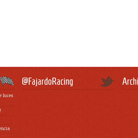
@FajardoRacing
Arch
e luces
!
encia