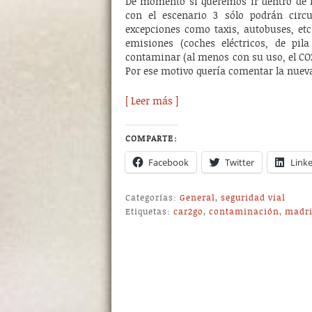
De momento si queremos ir dentro de l
con el escenario 3 sólo podrán circ
excepciones como taxis, autobuses, etc
emisiones (coches eléctricos, de pil
contaminar (al menos con su uso, el CO
Por ese motivo quería comentar la nueva
[ Leer más ]
COMPARTE:
Facebook
Twitter
Link
Categorías:
General
,
seguridad vial
Etiquetas:
car2go
,
contaminación
,
madr