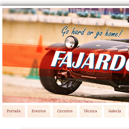
Main menu
Skip to primary content
Skip to secondary content
Portada
Eventos
Circuitos
Técnica
Galería