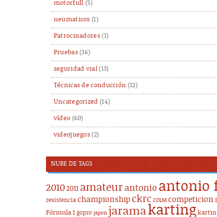
motorfull
(5)
neumaticos
(1)
Patrocinadores
(1)
Pruebas
(36)
seguridad vial
(13)
Técnicas de conducción
(12)
Uncategorized
(14)
vídeo
(60)
videojuegos
(2)
NUBE DE TAGS
antonio 
amateur
2010
antonio
2011
ckrc
championship
competicion
resistencia
COLM
karting
jarama
Fórmula 1
karti
gopro
japon