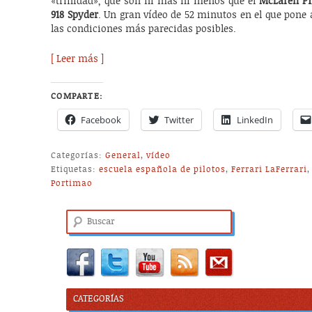
«trinidad», que son ni más ni menos que el
McLaren P1
918 Spyder
. Un gran vídeo de 52 minutos en el que pone 
las condiciones más parecidas posibles.
[ Leer más ]
COMPARTE:
Facebook
Twitter
LinkedIn
Categorías:
General
,
vídeo
Etiquetas:
escuela española de pilotos
,
Ferrari LaFerrari
Portimao
Buscar
CATEGORÍAS