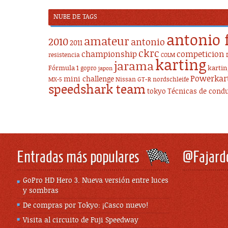
NUBE DE TAGS
antonio 
amateur
2010
antonio
2011
ckrc
championship
competicion
resistencia
COLM
karting
jarama
Fórmula 1
karti
gopro
japon
Powerkar
mini challenge
Nissan GT-R
nordschleife
MX-5
speedshark team
tokyo
Técnicas de cond
Entradas más populares
@Fajard
GoPro HD Hero 3. Nueva versión entre luces
y sombras
De compras por Tokyo: ¡Casco nuevo!
Visita al circuito de Fuji Speedway