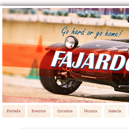
Main menu
Skip to primary content
Skip to secondary content
Portada
Eventos
Circuitos
Técnica
Galería