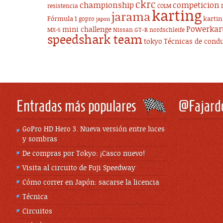
ckrc
championship
competicion
resistencia
COLM
karting
jarama
Fórmula 1
karti
gopro
japon
Powerkar
mini challenge
Nissan GT-R
nordschleife
MX-5
speedshark team
tokyo
Técnicas de cond
Entradas más populares
@Fajard
GoPro HD Hero 3. Nueva versión entre luces
y sombras
De compras por Tokyo: ¡Casco nuevo!
Visita al circuito de Fuji Speedway
Cómo correr en Japón: sacarse la licencia
Técnica
Circuitos