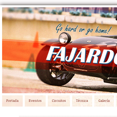
Main menu
Skip to primary content
Skip to secondary content
Portada
Eventos
Circuitos
Técnica
Galería