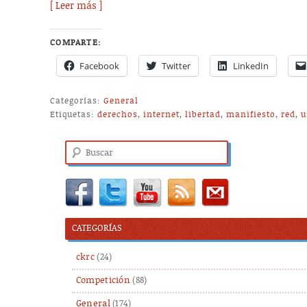
[ Leer más ]
COMPARTE:
Facebook
Twitter
LinkedIn
Categorías:
General
Etiquetas:
derechos
,
internet
,
libertad
,
manifiesto
,
red
,
u
Buscar
CATEGORÍAS
ckrc
(24)
Competición
(88)
General
(174)