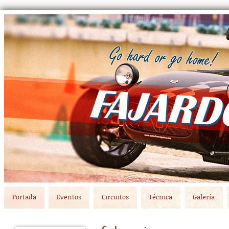
Main menu
Skip to primary content
Skip to secondary content
Portada
Eventos
Circuitos
Técnica
Galería