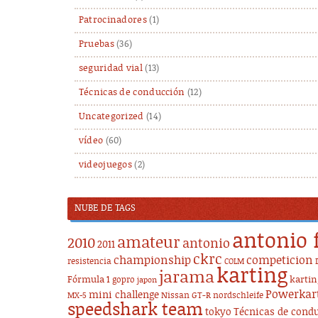
Patrocinadores
(1)
Pruebas
(36)
seguridad vial
(13)
Técnicas de conducción
(12)
Uncategorized
(14)
vídeo
(60)
videojuegos
(2)
NUBE DE TAGS
antonio 
amateur
2010
antonio
2011
ckrc
championship
competicion
resistencia
COLM
karting
jarama
Fórmula 1
karti
gopro
japon
Powerkar
mini challenge
Nissan GT-R
nordschleife
MX-5
speedshark team
tokyo
Técnicas de cond