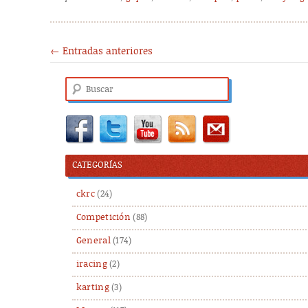
Post navigation
←
Entradas anteriores
Buscar
CATEGORÍAS
ckrc
(24)
Competición
(88)
General
(174)
iracing
(2)
karting
(3)